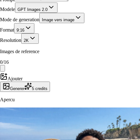
Modele
GPT Images 2.0
Mode de generation
Image vers image
Format
9:16
Resolution
2K
Images de reference
0
/
16
Ajouter
Generer
5
credits
Apercu