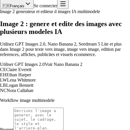
Se connecter
🇫🇷
Français
Image 2 generateur et editeur d images IA multimodele
Image 2 : genere et edite des images avec
plusieurs modeles IA
Utilisez GPT Images 2.0, Nano Banana 2, Seedream 5 Lite et plus
dans Image 2 pour texte vers image, image vers image, edition par
references, affiches, publicites et visuels ecommerce.
Utiliser GPT Images 2.0
Voir Nano Banana 2
CE
Claire Everett
EH
Ethan Harper
LW
Lena Whitmore
LB
Logan Bennett
NC
Nora Callahan
Workflow image multimodele
Prompt