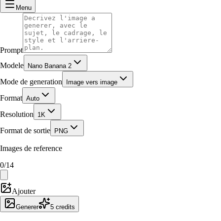
Menu
Prompt
Modele
Nano Banana 2
Mode de generation
Image vers image
Format
Auto
Resolution
1K
Format de sortie
PNG
Images de reference
0
/
14
Ajouter
Generer
5
credits