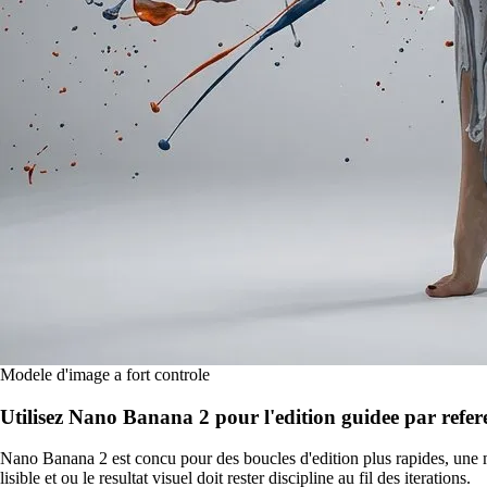
Modele d'image a fort controle
Utilisez Nano Banana 2 pour l'edition guidee par referen
Nano Banana 2 est concu pour des boucles d'edition plus rapides, une mei
lisible et ou le resultat visuel doit rester discipline au fil des iterations.