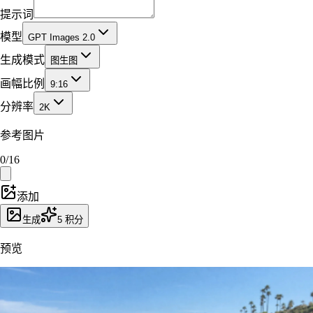
提示词
模型
GPT Images 2.0
生成模式
图生图
画幅比例
9:16
分辨率
2K
参考图片
0
/
16
添加
生成
5
积分
预览