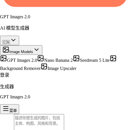
GPT Images 2.0
AI 模型生成器
🇨🇳
Image Models
GPT Images 2.0
Nano Banana 2
Seedream 5 Lite
Background Remover
Image Upscaler
登录
生成器
GPT Images 2.0
菜单