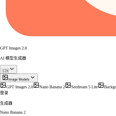
GPT Images 2.0
AI 模型生成器
🇨🇳
Image Models
GPT Images 2.0
Nano Banana 2
Seedream 5 Lite
Backg
登录
生成器
Nano Banana 2