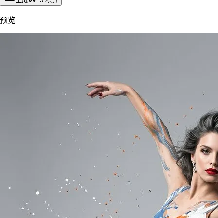
生成
5
积分
预览