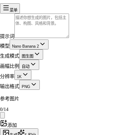
菜单
提示词
模型
Nano Banana 2
生成模式
图生图
画幅比例
自动
分辨率
1K
输出格式
PNG
参考图片
0
/
14
添加