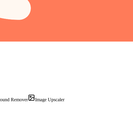
round Remover
Image Upscaler